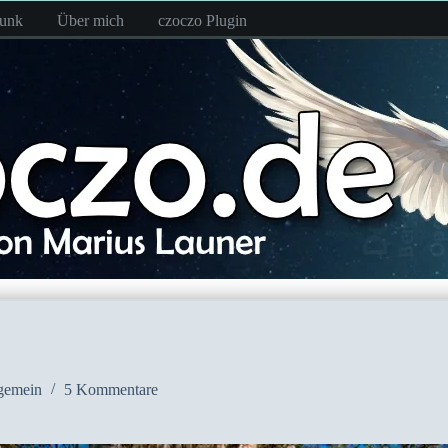
funk
Über mich
czoczo Plugin
gemein
5 Kommentare