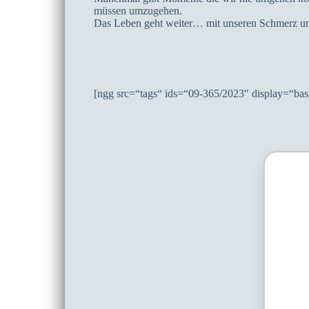
müssen umzugehen.
Das Leben geht weiter… mit unseren Schmerz u
[ngg src=“tags“ ids=“09-365/2023″ display=“ba