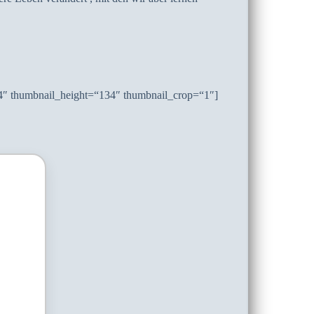
34″ thumbnail_height=“134″ thumbnail_crop=“1″]