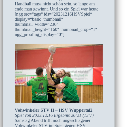
Handball muss nicht schön sein, so lange am
ende man gewinnt. Und so ein Spiel war heute.
[ngg src=“tags“ ids=“20231216HSVSpiel“
display=“basic_thumbnail“
thumbnail_width=“236″
thumbnail_height=“160″ thumbnail_crop=“1″
ngg_proofing_display=“0″]
Vohwinkeler STV II – HSV Wuppertal2
Spiel von 2023.12.16 Ergebnis 26:21 (13:7)
Samstag Abend trifft noch ungeschlagener
Vohwinkeler STV im Spiel gegen HSV