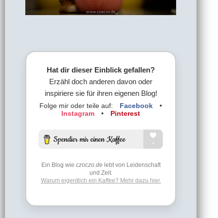
Hat dir dieser Einblick gefallen?
Erzähl doch anderen davon oder
inspiriere sie für ihren eigenen Blog!
Folge mir oder teile auf:
Facebook
•
Instagram
•
Pinterest
Ein Blog wie
czoczo.de
lebt von Leidenschaft
und Zeit.
Warum eigentlich ein Kaffee? Mehr dazu hier.