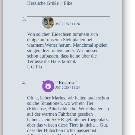
Herzliche Grüße – Elke
Pia
14. AUGUST 2025 / 14:26
Von solchen Eidechsen tummeln sich
einige auf unseren Steinplatten bei
warmem Wetter herum. Manchmal spielen
sie geradezu miteinander. Wir müssen
schon aufpassen, dass keine über die
Terrasse ins Haus kommt.
L G Pia
Traude "Rostrose"
14. AUGUST 2025 / 11:24
Oh ja, lieber Marius, wir hatten auch schon
solche Situationen, wo wir ein Tier
(Eidechse, Blindschleiche, Würfelnatter…)
auf der warmen Fahrbahn gesehen
haben… ein SEHR gefählicher Liegeplatz,
aber das wissen diese Tiere ja nicht… Gut,
dass der Hübschen nichts passiert ist!