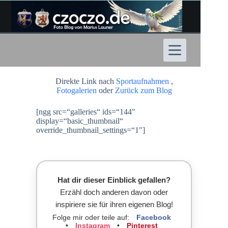
Zum
Inhalt
springen
Direkte Link nach
Sportaufnahmen
,
Fotogalerien
oder
Zurück zum Blog
[ngg src=“galleries“ ids=“144″
display=“basic_thumbnail“
override_thumbnail_settings=“1″]
Hat dir dieser Einblick gefallen?
Erzähl doch anderen davon oder
inspiriere sie für ihren eigenen Blog!
Folge mir oder teile auf:
Facebook
•
Instagram
•
Pinterest