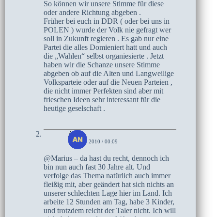
So können wir unsere Stimme für diese
oder andere Richtung abgeben .
Früher bei euch in DDR ( oder bei uns in
POLEN ) wurde der Volk nie gefragt wer
soll in Zukunft regieren . Es gab nur eine
Partei die alles Domieniert hatt und auch
die „Wahlen“ selbst organiesierte . Jetzt
haben wir die Schanze unsere Stimme
abgeben ob auf die Alten und Langweilige
Volksparteie oder auf die Neuen Parteien ,
die nicht immer Perfekten sind aber mit
frieschen Ideen sehr interessant für die
heutige geselschaft .
Andy
17. MAI 2010 / 00:09
@Marius – da hast du recht, dennoch ich
bin nun auch fast 30 Jahre alt. Und
verfolge das Thema natürlich auch immer
fleißig mit, aber geändert hat sich nichts an
unserer schlechten Lage hier im Land. Ich
arbeite 12 Stunden am Tag, habe 3 Kinder,
und trotzdem reicht der Taler nicht. Ich will