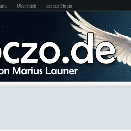
funk
Über mich
czoczo Plugin