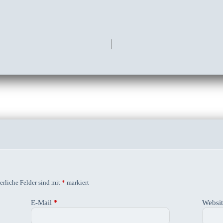
erliche Felder sind mit
*
markiert
E-Mail
*
Websi