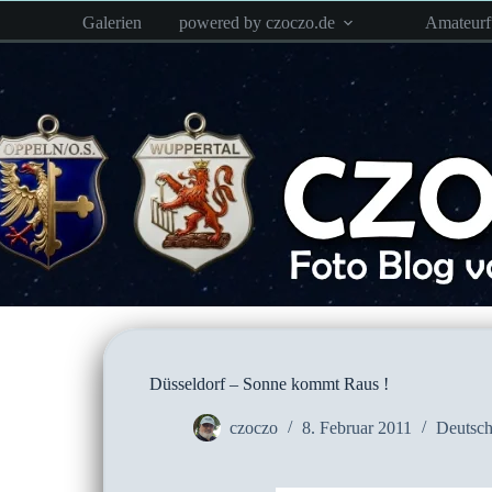
Zum
Galerien
powered by czoczo.de
Amateur
Inhalt
springen
Düsseldorf – Sonne kommt Raus !
czoczo
8. Februar 2011
Deutsch