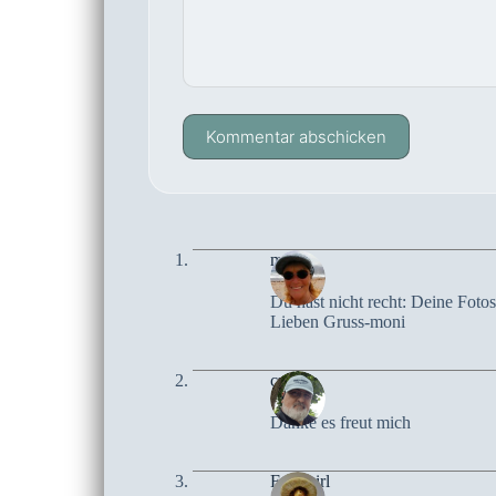
Kommentar abschicken
moni
Du hast nicht recht: Deine Foto
Lieben Gruss-moni
czoczo
Danke es freut mich
Follygirl