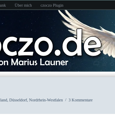
funk
Über mich
czoczo Plugin
land
,
Düsseldorf
,
Nordrhein-Westfalen
3 Kommentare