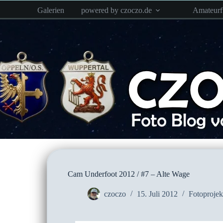
Zum
Galerien
powered by czoczo.de
Amateur
Inhalt
springen
Cam Underfoot 2012 / #7 – Alte Wage
czoczo
15. Juli 2012
Fotoprojek