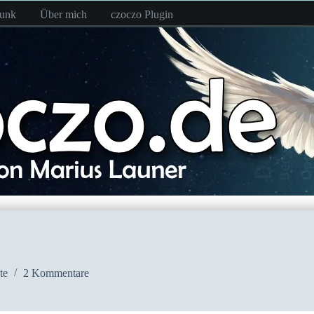
funk
Über mich
czoczo Plugin
te
2 Kommentare