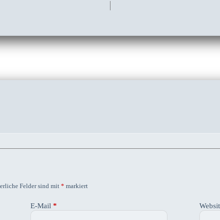
erliche Felder sind mit
*
markiert
E-Mail
*
Websi