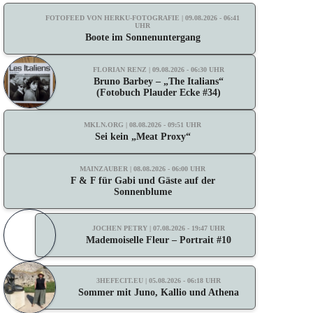
FOTOFEED VON HERKU-FOTOGRAFIE | 09.08.2026 - 06:41
UHR
Boote im Sonnenuntergang
FLORIAN RENZ | 09.08.2026 - 06:30 UHR
Bruno Barbey – „The Italians“
(Fotobuch Plauder Ecke #34)
MKLN.ORG | 08.08.2026 - 09:51 UHR
Sei kein „Meat Proxy“
MAINZAUBER | 08.08.2026 - 06:00 UHR
F & F für Gabi und Gäste auf der
Sonnenblume
JOCHEN PETRY | 07.08.2026 - 19:47 UHR
Mademoiselle Fleur – Portrait #10
3HEFECIT.EU | 05.08.2026 - 06:18 UHR
Sommer mit Juno, Kallio und Athena