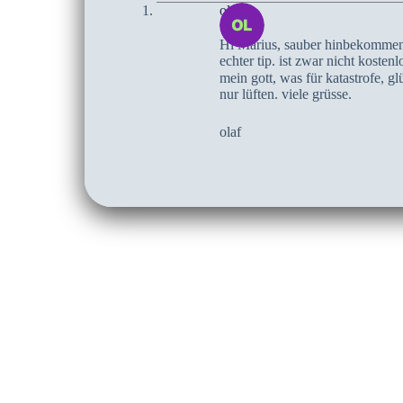
olaf
Hi Marius, sauber hinbekommen d
echter tip. ist zwar nicht kostenl
mein gott, was für katastrofe, g
nur lüften. viele grüsse.
olaf