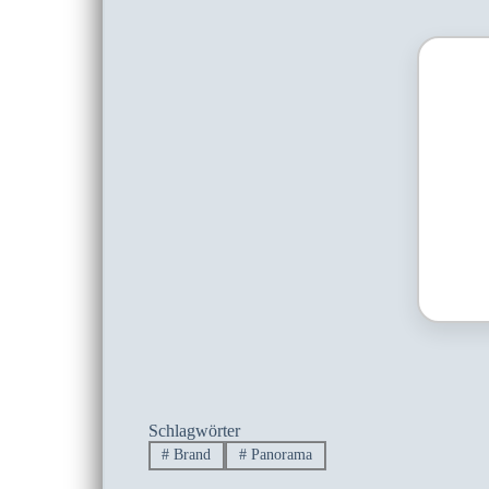
Schlagwörter
#
Brand
#
Panorama