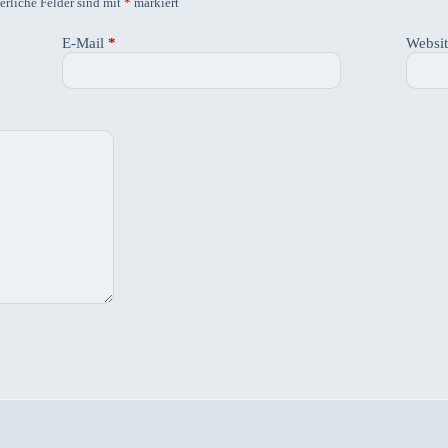
erliche Felder sind mit
*
markiert
E-Mail
*
Websi