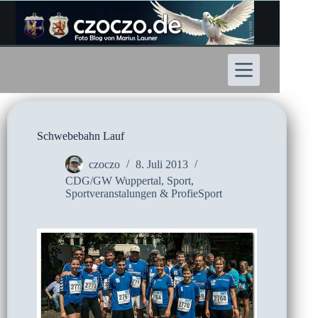
Zum
Inhalt
springen
Schwebebahn Lauf
czoczo
8. Juli 2013
CDG/GW Wuppertal
,
Sport
,
Sportveranstalungen & ProfieSport