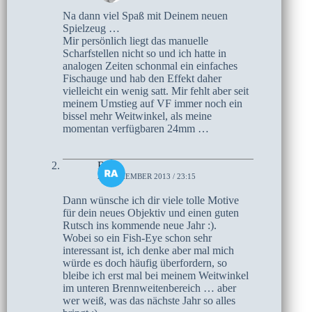
Na dann viel Spaß mit Deinem neuen
Spielzeug …
Mir persönlich liegt das manuelle
Scharfstellen nicht so und ich hatte in
analogen Zeiten schonmal ein einfaches
Fischauge und hab den Effekt daher
vielleicht ein wenig satt. Mir fehlt aber seit
meinem Umstieg auf VF immer noch ein
bissel mehr Weitwinkel, als meine
momentan verfügbaren 24mm …
Ralf
28. DEZEMBER 2013 / 23:15
Dann wünsche ich dir viele tolle Motive
für dein neues Objektiv und einen guten
Rutsch ins kommende neue Jahr :).
Wobei so ein Fish-Eye schon sehr
interessant ist, ich denke aber mal mich
würde es doch häufig überfordern, so
bleibe ich erst mal bei meinem Weitwinkel
im unteren Brennweitenbereich … aber
wer weiß, was das nächste Jahr so alles