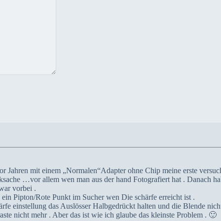
vor Jahren mit einem „Normalen“Adapter ohne Chip meine erste versu
ksache …vor allem wen man aus der hand Fotografiert hat . Danach ha
war vorbei .
n Pipton/Rote Punkt im Sucher wen Die schärfe erreicht ist .
rfe einstellung das Auslösser Halbgedrückt halten und die Blende nicht
te nicht mehr . Aber das ist wie ich glaube das kleinste Problem . 🙂