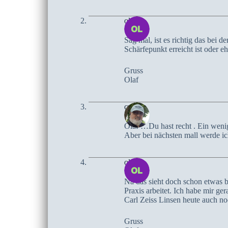
olaf
Sag mal, ist es richtig das bei
Schärfepunkt erreicht ist oder e
Gruss
Olaf
czoczo
Olaf …Du hast recht . Ein weni
Aber bei nächsten mall werde i
olaf
Na das sieht doch schon etwas b
Praxis arbeitet. Ich habe mir g
Carl Zeiss Linsen heute auch no
Gruss