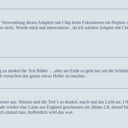
 der Verwendung dieses Adapters mit Chip beim Fokussieren ein Piepton
her nicht. Würde mich mal interessieren , da ich solchen Adapter mit C
g zu dunkel die Test Bilder ….aber am Ende es geht nur um die Schärf
ch versuchen das ganze etwas Heller zu machen .
esser aus. Warum sind die Test´s so dunkel, mach mal das Licht an;-) N
erade wieder eine Linse aus England geschossen ein 28mm 2.8, darauf bi
ch einmal raus, hoffentlich wird das was.