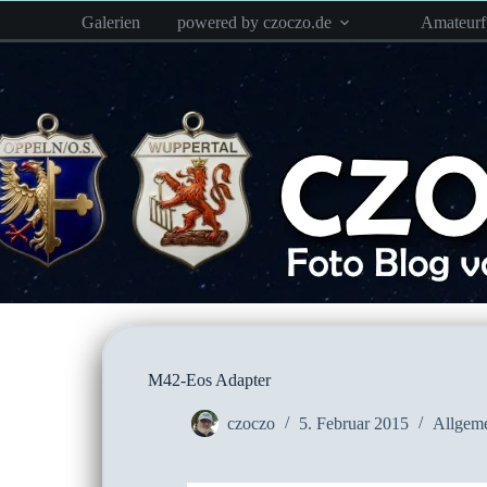
Zum
Galerien
powered by czoczo.de
Amateur
Inhalt
springen
M42-Eos Adapter
czoczo
5. Februar 2015
Allgem