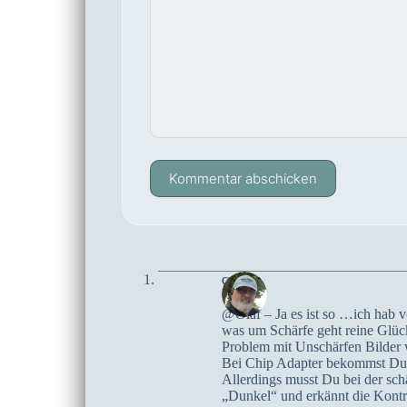
Kommentar abschicken
czoczo
@Olaf – Ja es ist so …ich hab 
was um Schärfe geht reine Glüc
Problem mit Unschärfen Bilder 
Bei Chip Adapter bekommst Du ei
Allerdings musst Du bei der schä
„Dunkel“ und erkännt die Kontras