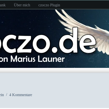
funk
Über mich
czoczo Plugin
ein
4 Kommentare