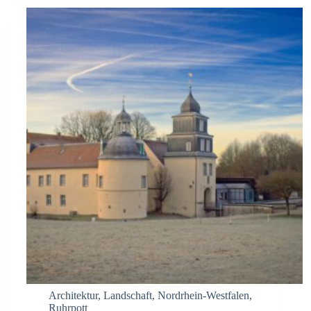
Architektur
,
Landschaft
,
Nordrhein-Westfalen
,
Ruhrpott