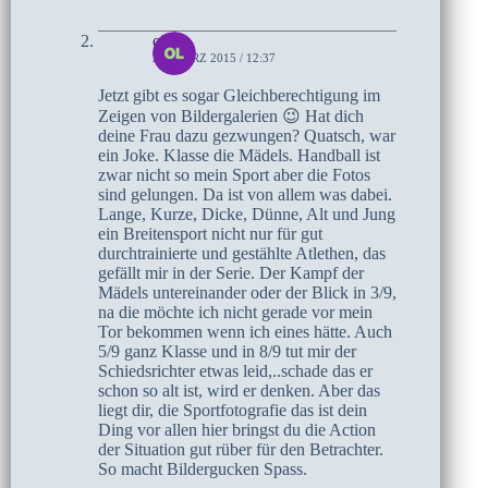
olaf
28. MÄRZ 2015 / 12:37
Jetzt gibt es sogar Gleichberechtigung im
Zeigen von Bildergalerien 😉 Hat dich
deine Frau dazu gezwungen? Quatsch, war
ein Joke. Klasse die Mädels. Handball ist
zwar nicht so mein Sport aber die Fotos
sind gelungen. Da ist von allem was dabei.
Lange, Kurze, Dicke, Dünne, Alt und Jung
ein Breitensport nicht nur für gut
durchtrainierte und gestählte Atlethen, das
gefällt mir in der Serie. Der Kampf der
Mädels untereinander oder der Blick in 3/9,
na die möchte ich nicht gerade vor mein
Tor bekommen wenn ich eines hätte. Auch
5/9 ganz Klasse und in 8/9 tut mir der
Schiedsrichter etwas leid,..schade das er
schon so alt ist, wird er denken. Aber das
liegt dir, die Sportfotografie das ist dein
Ding vor allen hier bringst du die Action
der Situation gut rüber für den Betrachter.
So macht Bildergucken Spass.