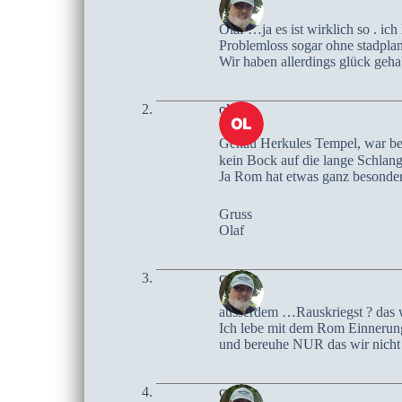
Olaf …ja es ist wirklich so . i
Problemloss sogar ohne stadplan 
Wir haben allerdings glück ge
olaf
Genau Herkules Tempel, war bei
kein Bock auf die lange Schlang
Ja Rom hat etwas ganz besonder
Gruss
Olaf
czoczo
ausserdem …Rauskriegst ? das w
Ich lebe mit dem Rom Einneru
und bereuhe NUR das wir nicht 
czoczo