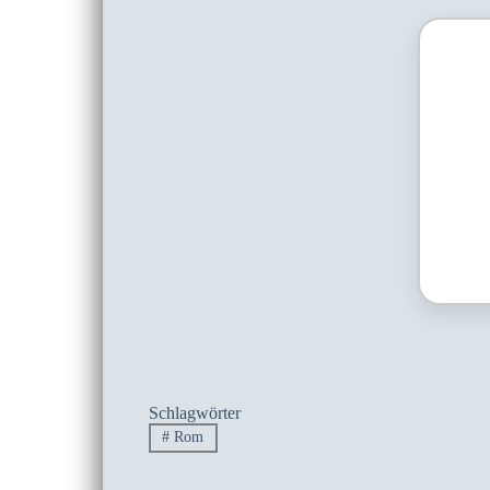
Schlagwörter
#
Rom