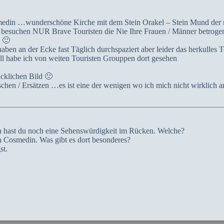
osmedin …wunderschöne Kirche mit dem Stein Orakel – Stein Mund der 
 besuchen NUR Brave Touristen die Nie Ihre Frauen / Männer betroge
e 🙂
haben an der Ecke fast Täglich durchspaziert aber leider das herkull
l habe ich von weiten Touristen Grouppen dort gesehen
cklichen Bild 🙁
schen / Ersätzen …es ist eine der wenigen wo ich mich nicht wirklich a
n hast du noch eine Sehenswürdigkeit im Rücken. Welche?
in Cosmedin. Was gibt es dort besonderes?
st.