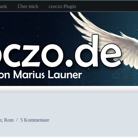
funk
Über mich
czoczo Plugin
r
,
Rom
5 Kommentare