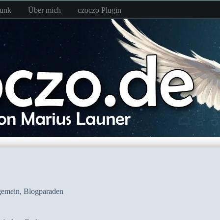
funk
Über mich
czoczo Plugin
gemein
,
Blogparaden