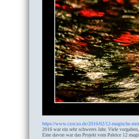
https://www.czoczo.de/2016/02/12-magische-mot
2016 war ein sehr schweres Jahr. Viele vorgaben, 
Eine davon war das Projekt vom Paleice 12 magisc