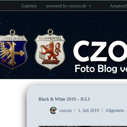
Zum
Galerien
powered by czoczo.de
Amateur
Inhalt
springen
Black & White 2019 – JULI
czoczo
1. Juli 2019
Allgemein