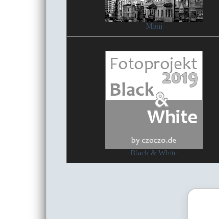
Moni
Black & White