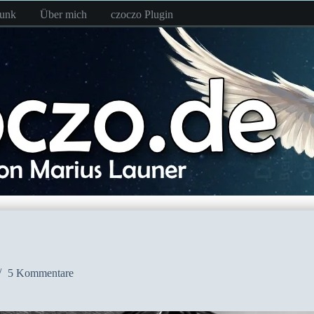
funk
Über mich
czoczo Plugin
5 Kommentare