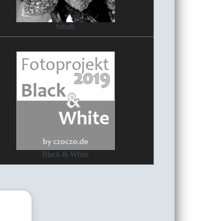
JuttaK
Black & White