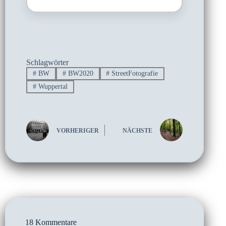
Schlagwörter
#
BW
#
BW2020
#
StreetFotografie
#
Wuppertal
VORHERIGER
NÄCHSTE
18 Kommentare