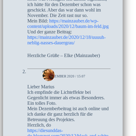
ich hätte für den Dezember schon was
geschickt. Aber das war dann wohl im
November. Die Zeit rast nur so.
Mein Bild:
https://mainzauber.de/wp-
content/uploads/2020/12/baum-im-feld.jpg
Und der ganze Beitrag:
https://mainzauber.de/2020/12/18/uuuuh-
neblig-nasses-dauergrau/
Herzliche Grüße – Elke (Mainzauber)
do
17. DEZEMBER 2020 / 15:07
Lieber Marius
Ich empfinde die Lichteffekte bei
Gegenlicht immer als etwas Besonderes.
Ein tolles Foto.
Mein Dezemberbeitrag ist auch online und
ich danke dir ganz herzlich für die
Betreuung des Projektes.
Herzlich, do
https://diesunddas-
do.blogspot.com/2020/12/black-and-white-