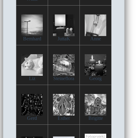
Bernhard
JuttaK
Anne
Liz
Steineflora
Georg
Gerd
Esther
Brigitte