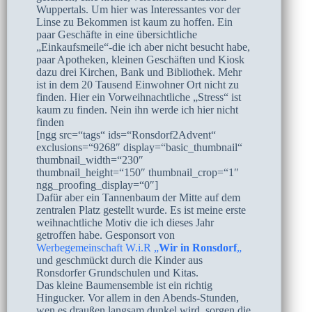
Wuppertals. Um hier was Interessantes vor der
Linse zu Bekommen ist kaum zu hoffen. Ein
paar Geschäfte in eine übersichtliche
„Einkaufsmeile“-die ich aber nicht besucht habe,
paar Apotheken, kleinen Geschäften und Kiosk
dazu drei Kirchen, Bank und Bibliothek. Mehr
ist in dem 20 Tausend Einwohner Ort nicht zu
finden. Hier ein Vorweihnachtliche „Stress“ ist
kaum zu finden. Nein ihn werde ich hier nicht
finden
[ngg src=“tags“ ids=“Ronsdorf2Advent“
exclusions=“9268″ display=“basic_thumbnail“
thumbnail_width=“230″
thumbnail_height=“150″ thumbnail_crop=“1″
ngg_proofing_display=“0″]
Dafür aber ein Tannenbaum der Mitte auf dem
zentralen Platz gestellt wurde. Es ist meine erste
weihnachtliche Motiv die ich dieses Jahr
getroffen habe. Gesponsort von
Werbegemeinschaft W.i.R „
Wir in Ronsdorf
„
und geschmückt durch die Kinder aus
Ronsdorfer Grundschulen und Kitas.
Das kleine Baumensemble ist ein richtig
Hingucker. Vor allem in den Abends-Stunden,
wen es draußen langsam dunkel wird, sorgen die