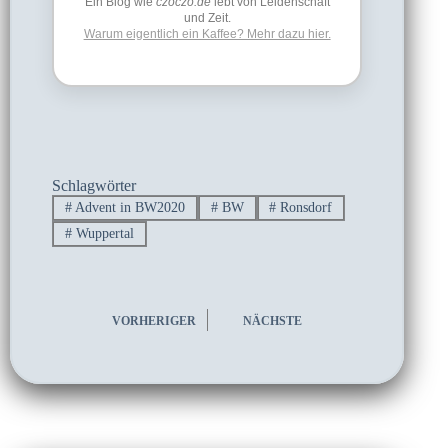
Ein Blog wie
czoczo.de
lebt von Leidenschaft
und Zeit.
Warum eigentlich ein Kaffee? Mehr dazu hier.
Schlagwörter
#
Advent in BW2020
#
BW
#
Ronsdorf
#
Wuppertal
VORHERIGER
NÄCHSTE