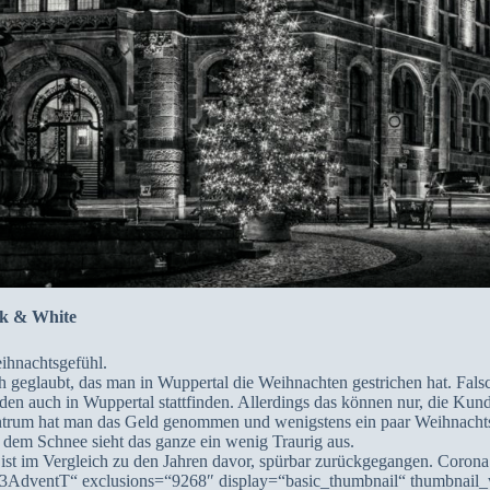
ck & White
ihnachtsgefühl.
h geglaubt, das man in Wuppertal die Weihnachten gestrichen hat. Fals
en auch in Wuppertal stattfinden. Allerdings das können nur, die Kun
entrum hat man das Geld genommen und wenigstens ein paar Weihnachts
dem Schnee sieht das ganze ein wenig Traurig aus.
st im Vergleich zu den Jahren davor, spürbar zurückgegangen. Corona f
=“3AdventT“ exclusions=“9268″ display=“basic_thumbnail“ thumbnail