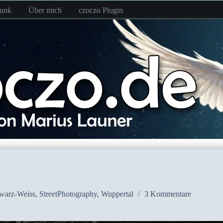
funk
Über mich
czoczo Plugin
warz-Weiss
,
StreetPhotography
,
Wuppertal
3 Kommentare