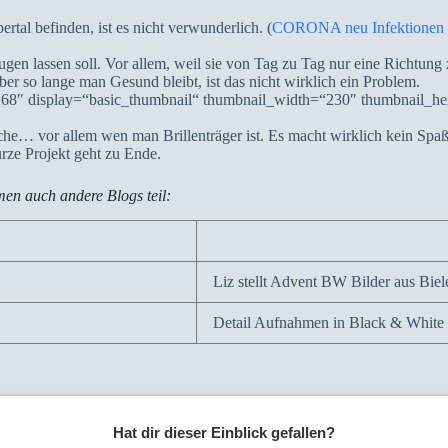
rtal befinden, ist es nicht verwunderlich. (
CORONA neu Infektionen i
ugen lassen soll. Vor allem, weil sie von Tag zu Tag nur eine Richtung
er so lange man Gesund bleibt, ist das nicht wirklich ein Problem.
268″ display=“basic_thumbnail“ thumbnail_width=“230″ thumbnail_h
ache… vor allem wen man Brillenträger ist. Es macht wirklich kein Spa
urze Projekt geht zu Ende.
en auch andere Blogs teil:
Liz stellt Advent BW Bilder aus Biel
Detail Aufnahmen in Black & White
Hat dir dieser Einblick gefallen?