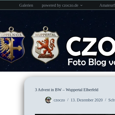
Zum
Galerien
powered by czoczo.de
Amateur
Inhalt
springen
3 Advent in BW – Wuppertal Elberfeld
czoczo
13. Dezember 2020
Sch