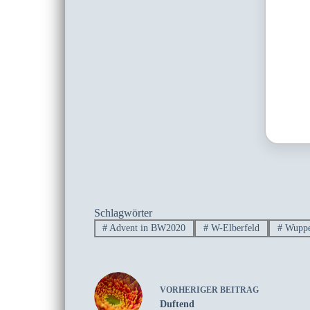
Schlagwörter
#
Advent in BW2020
#
W-Elberfeld
#
Wuppe
VORHERIGER
BEITRAG
Duftend