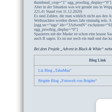
thumbnail_crop=“1″ ngg_proofing_display=“0″]
Aber in der Situation was wir gerade uns in Wuppe
221,41 Stand von 11.12.2020)
Es sind Zahlen, die man wirklich nicht aus den A
Weihnachten werden dieses Jahr einmalig sein. Ab
[ngg src=“tags“ ids=“3AdventN“ exclusions=“9
ngg_proofing_display=“0″]
Spazieren mit der Maske ist schon eine krasse S
auch B sagen. Es ist nur noch ein mall und das k
Bei dem Projekt „Advent in Black & White“ nehm
Blog Link
Liz Blog „TahaMaa“
Brigitte Blog „Fotowelt von Brigitte“