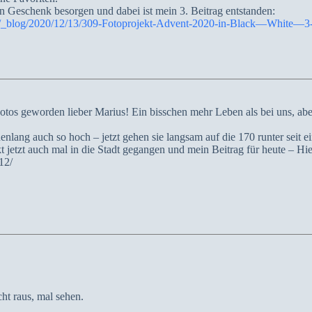
in Geschenk besorgen und dabei ist mein 3. Beitrag entstanden:
.de/_blog/2020/12/13/309-Fotoprojekt-Advent-2020-in-Black—White—3
tos geworden lieber Marius! Ein bisschen mehr Leben als bei uns, abe
nlang auch so hoch – jetzt gehen sie langsam auf die 170 runter seit e
kt jetzt auch mal in die Stadt gegangen und mein Beitrag für heute – Hi
12/
ht raus, mal sehen.