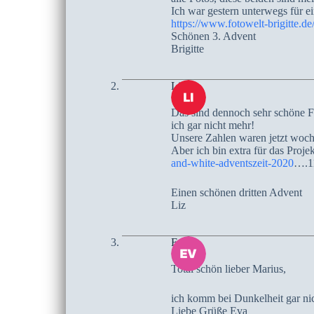
Ich war gestern unterwegs für e
https://www.fotowelt-brigitte
Schönen 3. Advent
Brigitte
Liz
Das sind dennoch sehr schöne Fo
ich gar nicht mehr!
Unsere Zahlen waren jetzt woche
Aber ich bin extra für das Proje
and-white-adventszeit-2020
….1
Einen schönen dritten Advent
Liz
Eva
Total schön lieber Marius,
ich komm bei Dunkelheit gar nic
Liebe Grüße Eva