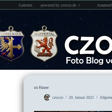
Zum
Galerien
powered by czoczo.de
Amateur
Inhalt
springen
zu Hause
czoczo
20. Januar 2021
Allgem