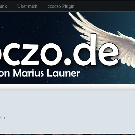
funk
Über mich
czoczo Plugin
ein