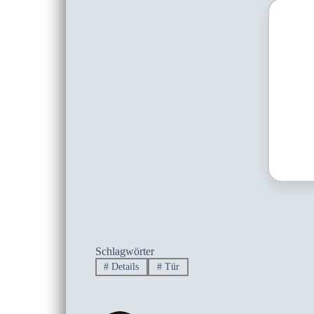
Schlagwörter
#
Details
#
Tür