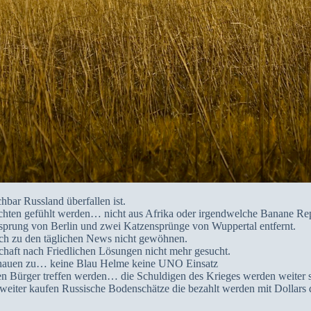
bar Russland überfallen ist.
ichten gefühlt werden… nicht aus Afrika oder irgendwelche Banane Re
prung von Berlin und zwei Katzensprünge von Wuppertal entfernt.
mich zu den täglichen News nicht gewöhnen.
schaft nach Friedlichen Lösungen nicht mehr gesucht.
 schauen zu… keine Blau Helme keine UNO Einsatz
 Bürger treffen werden… die Schuldigen des Krieges werden weiter s
eiter kaufen Russische Bodenschätze die bezahlt werden mit Dollars d