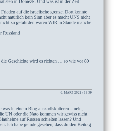
atisten in Doniezk. Und was ist in der Zeit
Frieden auf die israelische grenze. Dort konnte
acht natürlich kein Sinn aber es macht UNS nicht
 nicht zu gefährden waren WIR in Stande manche
ür Russland
 die Geschichte wird es richten … so wie vor 80
6. MÄRZ 2022 / 19:39
o etwas in einem Blog auszudiskutieren – nein,
r die UN oder die Nato kommen wir gewiss nicht
r Blauhelme auf Russen schießen lassen? Und
ben. Ich habe gerade gesehen, dass du den Beitrag