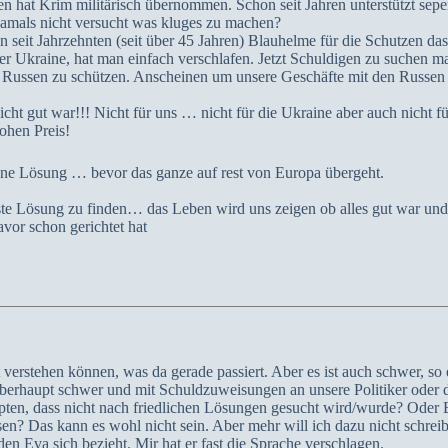
n hat Krim militärisch übernommen. Schon seit Jahren unterstützt seper
damals nicht versucht was kluges zu machen?
 seit Jahrzehnten (seit über 45 Jahren) Blauhelme für die Schutzen das 
er Ukraine, hat man einfach verschlafen. Jetzt Schuldigen zu suchen m
 Russen zu schützen. Anscheinen um unsere Geschäfte mit den Russen
icht gut war!!! Nicht für uns … nicht für die Ukraine aber auch nicht f
hohen Preis!
eine Lösung … bevor das ganze auf rest von Europa übergeht.
este Lösung zu finden… das Leben wird uns zeigen ob alles gut war und
vor schon gerichtet hat
cht verstehen können, was da gerade passiert. Aber es ist auch schwer, s
t überhaupt schwer und mit Schuldzuweisungen an unsere Politiker ode
aupten, dass nicht nach friedlichen Lösungen gesucht wird/wurde? Ode
en? Das kann es wohl nicht sein. Aber mehr will ich dazu nicht schrei
en Eva sich bezieht. Mir hat er fast die Sprache verschlagen.