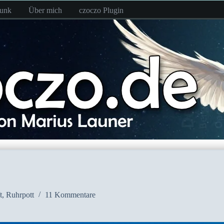
funk
Über mich
czoczo Plugin
t
,
Ruhrpott
11 Kommentare