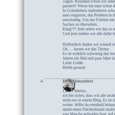
Tagen. Russland schon vor Jahre
passiert? Wieso hat man schon 
In Golanhöhen stationieren schon
man reagieren, das Problem in d
unschuldig. Um das Frieden mit
Sachen zu übersehen.
Klug??? Jetzt sehen wir das es n
Und jetzt zahlen wir alle dafür 
Hoffentlich finden wir schnell 
Ok … lassen wir das Thema
Es ist wirklich schwierig das b
Jahren ein Mal und paar Jahre da
Liebe Grüße
Bleibt gesund
Elke (Mainzauber)
Lieber Marius,
ich bin sicher, dass wir alle ni
nicht nur in einem Blog. Es is
weiter. Willst du ernsthaft beh
damit einen Flächenbrand auslös
von Mascha gefunden hast, auf d