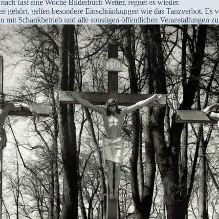
 nach fast eine Woche Bilderbuch Wetter, regnet es wieder.
en gehört, gelten besondere Einschränkungen wie das Tanzverbot. Es ve
n mit Schankbetrieb und alle sonstigen öffentlichen Veranstaltungen z