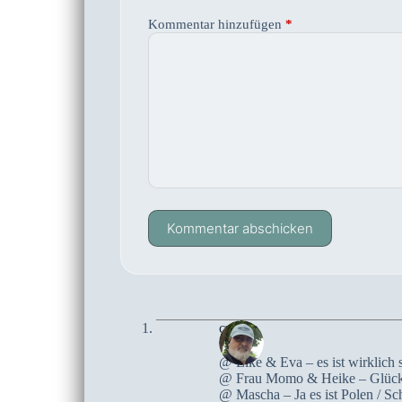
Kommentar hinzufügen
*
Kommentar abschicken
czoczo
@ Elke & Eva – es ist wirklich 
@ Frau Momo & Heike – Glück
@ Mascha – Ja es ist Polen / S