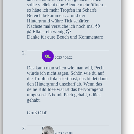
sollte vielleicht eine Blende mehr öffnen…
so hätte ich mehr Tropfen im Schärfe
Bereich bekommen … und der
Hintergrund währe Tick schärfer.
Nächste mal versuche ich noch mal 🙂
@ Elke – ein wenig 🙂
Danke für eure Beuch und Kommentare
olaf
15. MAI 2023 / 06:22
Das kann man sehen wie man will, Pech
würde ich nicht sagen. Schön wie du auf
die Tropfen fokussiert hast, das bildet dann
den Hintergrund unscharf ab. Wenn das
deine Bild Idee war ist das hervorragend
umgesetzt. Nix mit Pech gehabt, Glück
gehabt.
Gruß Olaf
Elke
13. MAI 2023 / 22:00