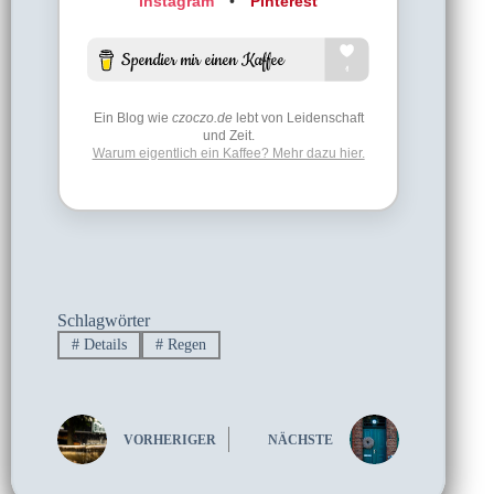
Instagram
•
Pinterest
Ein Blog wie
czoczo.de
lebt von Leidenschaft
und Zeit.
Warum eigentlich ein Kaffee? Mehr dazu hier.
Schlagwörter
#
Details
#
Regen
VORHERIGER
NÄCHSTE