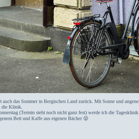
rt auch das Sommer in Bergischen Land zurück. Mit Sonne und ange
 die Klinik.
nnerstag (Termin steht noch nicht ganz fest) werde ich die Tagesklinik 
 eigenem Bett und Kaffe aus eigenen Bächer 😜