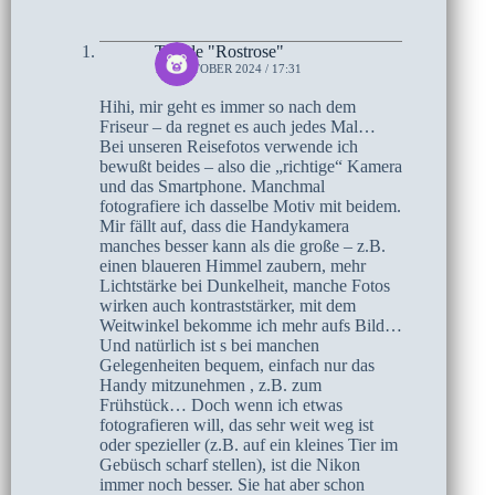
Traude "Rostrose"
16. OKTOBER 2024 / 17:31
Hihi, mir geht es immer so nach dem
Friseur – da regnet es auch jedes Mal…
Bei unseren Reisefotos verwende ich
bewußt beides – also die „richtige“ Kamera
und das Smartphone. Manchmal
fotografiere ich dasselbe Motiv mit beidem.
Mir fällt auf, dass die Handykamera
manches besser kann als die große – z.B.
einen blaueren Himmel zaubern, mehr
Lichtstärke bei Dunkelheit, manche Fotos
wirken auch kontraststärker, mit dem
Weitwinkel bekomme ich mehr aufs Bild…
Und natürlich ist s bei manchen
Gelegenheiten bequem, einfach nur das
Handy mitzunehmen , z.B. zum
Frühstück… Doch wenn ich etwas
fotografieren will, das sehr weit weg ist
oder spezieller (z.B. auf ein kleines Tier im
Gebüsch scharf stellen), ist die Nikon
immer noch besser. Sie hat aber schon