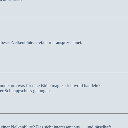
dieser Nelkenblüte. Gefällt mir ausgezeichnet.
tunde: um was für eine Blüte mag es sich wohl handeln?
eller Schnappschuss gelungen.
iner Nelkenblüte? Das sieht interessant aus … und rätselhaft.