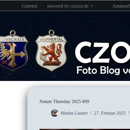
Zum
Galerien
powered by czoczo.de
Amateur
Inhalt
springen
Nature Thursday 2025 #09
Marius Launer
27. Februar 2025