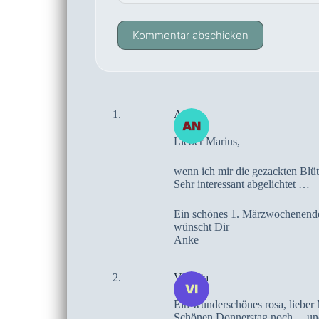
Kommentar abschicken
Anke
Lieber Marius,
wenn ich mir die gezackten Blüt
Sehr interessant abgelichtet …
Ein schönes 1. Märzwochenend
wünscht Dir
Anke
Violetta
Ein wunderschönes rosa, lieber 
Schönen Donnerstag noch….und