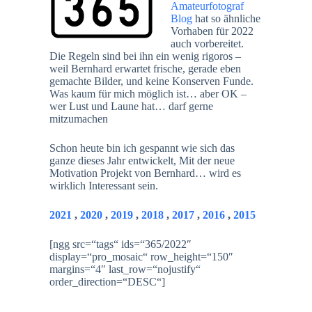
Amateurfotograf
Blog
hat so ähnliche
Vorhaben für 2022
auch vorbereitet.
Die Regeln sind bei ihn ein wenig rigoros –
weil Bernhard erwartet frische, gerade eben
gemachte Bilder, und keine Konserven Funde.
Was kaum für mich möglich ist… aber OK –
wer Lust und Laune hat… darf gerne
mitzumachen
Schon heute bin ich gespannt wie sich das
ganze dieses Jahr entwickelt, Mit der neue
Motivation Projekt von Bernhard… wird es
wirklich Interessant sein.
2021
,
2020
,
2019
,
2018
,
2017
,
2016
,
2015
[ngg src=“tags“ ids=“365/2022″
display=“pro_mosaic“ row_height=“150″
margins=“4″ last_row=“nojustify“
order_direction=“DESC“]