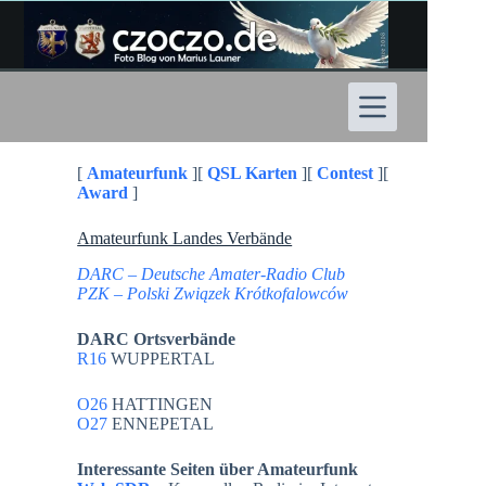
Zum
Inhalt
springen
[
Amateurfunk
][
QSL Karten
][
Contest
][
Award
]
Amateurfunk Landes Verbände
DARC – Deutsche Amater-Radio Club
PZK – Polski Związek Krótkofalowców
DARC Ortsverbände
R16
WUPPERTAL
O26
HATTINGEN
O27
ENNEPETAL
Interessante Seiten über Amateurfunk