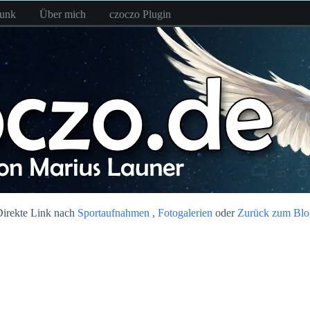
funk
Über mich
czoczo Plugin
irekte Link nach
Sportaufnahmen
,
Fotogalerien
oder
Zurück zum Blo