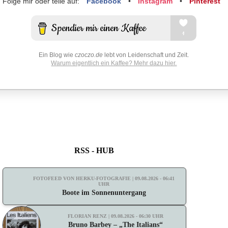
Folge mir oder teile auf:
Facebook
•
Instagram
•
Pinterest
Ein Blog wie
czoczo.de
lebt von Leidenschaft und Zeit.
Warum eigentlich ein Kaffee? Mehr dazu hier.
RSS - HUB
FOTOFEED VON HERKU-FOTOGRAFIE | 09.08.2026 - 06:41
UHR
Boote im Sonnenuntergang
FLORIAN RENZ | 09.08.2026 - 06:30 UHR
Bruno Barbey – „The Italians“