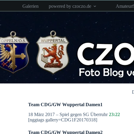
Zum
Galerien
powered by czoczo.de
Amateur
Inhalt
springen
D
Team CDG/GW Wuppertal Damen1
18 März 2017 – Spiel gegen SG Überruhr
23:22
[nggtags gallery=CDG1F20170318]
Team CDG/GW Wuppertal Damen2