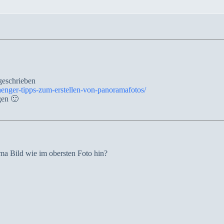
geschrieben
aenger-tipps-zum-erstellen-von-panoramafotos/
gen 🙂
a Bild wie im obersten Foto hin?