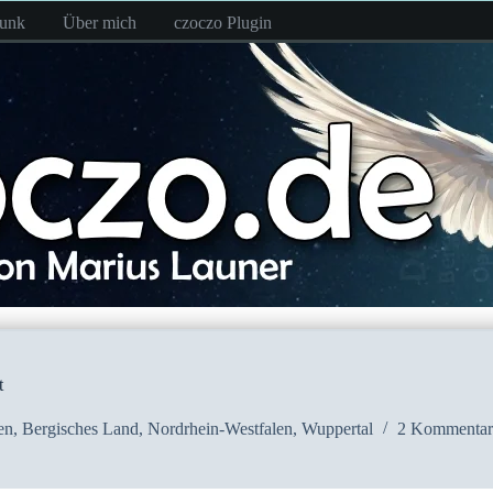
funk
Über mich
czoczo Plugin
t
en
,
Bergisches Land
,
Nordrhein-Westfalen
,
Wuppertal
2 Kommentar