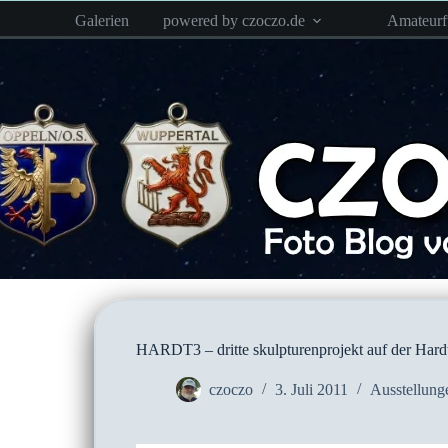
Zum
Galerien
powered by czoczo.de
Amateur
Inhalt
springen
HARDT3 – dritte skulpturenprojekt auf der Hard
czoczo
3. Juli 2011
Ausstellung