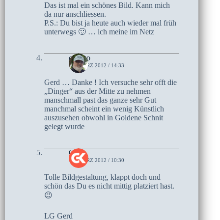
Das ist mal ein schönes Bild. Kann mich
da nur anschliessen.
P.S.: Du bist ja heute auch wieder mal früh
unterwegs 🙂 … ich meine im Netz
czoczo
15. MÄRZ 2012 / 14:33
Gerd … Danke ! Ich versuche sehr offt die
„Dinger“ aus der Mitte zu nehmen
manschmall past das ganze sehr Gut
manchmal scheint ein wenig Künstlich
auszusehen obwohl in Goldene Schnit
gelegt wurde
Gerd
13. MÄRZ 2012 / 10:30
Tolle Bildgestaltung, klappt doch und
schön das Du es nicht mittig platziert hast.
😉
LG Gerd