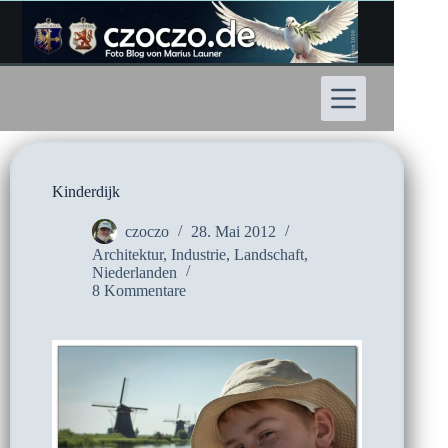
Zum
Inhalt
springen
Kinderdijk
czoczo
28. Mai 2012
Architektur
,
Industrie
,
Landschaft
,
Niederlanden
8 Kommentare