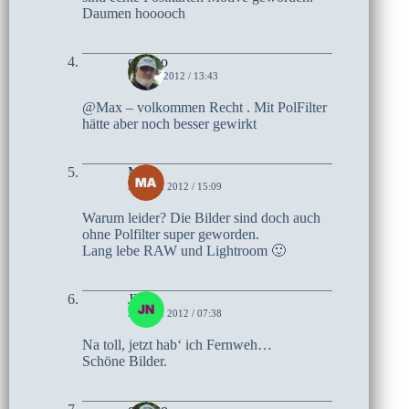
Daumen hooooch
czoczo
5. JUNI 2012 / 13:43
@Max – volkommen Recht . Mit PolFilter
hätte aber noch besser gewirkt
Max
30. MAI 2012 / 15:09
Warum leider? Die Bilder sind doch auch
ohne Polfilter super geworden.
Lang lebe RAW und Lightroom 🙂
JNK
30. MAI 2012 / 07:38
Na toll, jetzt hab‘ ich Fernweh…
Schöne Bilder.