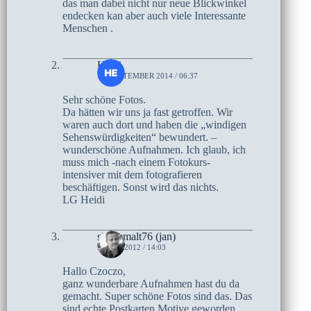
das man dabei nicht nur neue Blickwinkel
endecken kan aber auch viele Interessante
Menschen .
Heidi
13. SEPTEMBER 2014 / 06:37
Sehr schöne Fotos.
Da hätten wir uns ja fast getroffen. Wir
waren auch dort und haben die „windigen
Sehenswürdigkeiten“ bewundert. –
wunderschöne Aufnahmen. Ich glaub, ich
muss mich -nach einem Fotokurs-
intensiver mit dem fotografieren
beschäftigen. Sonst wird das nichts.
LG Heidi
singlemalt76 (jan)
5. JUNI 2012 / 14:03
Hallo Czoczo,
ganz wunderbare Aufnahmen hast du da
gemacht. Super schöne Fotos sind das. Das
sind echte Postkarten Motive geworden.