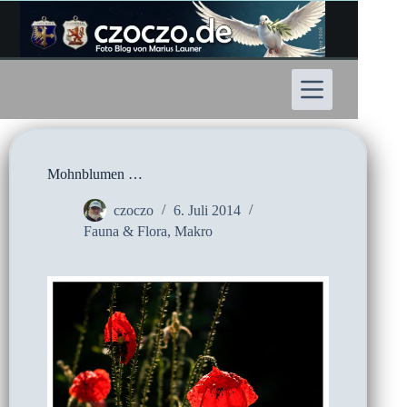
Zum
Inhalt
springen
Mohnblumen …
czoczo
6. Juli 2014
Fauna & Flora
,
Makro