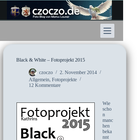
Zum
Inhalt
springen
Black & White – Fotoprojekt 2015
czoczo
2. November 2014
Allgemein
,
Fotoprojekte
12 Kommentare
Wie
scho
n
manc
hen
beka
nnt