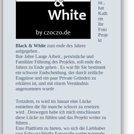
ist ,
hat
Kath
rin
Ihr
Foto
Proje
kt
Black & White
zum ende des Jahres
aufgegeben .
Ihre Jahre Lange Arbeit , persönliche und
Familiäre Führung des Projekts, soll ende des
Jahres zu Ende gehen . Es war für Sie bestimmt
ein schwere Endscheidung, der durch zeitliche
Engpässe und ein paar Private Gründen zu
erklären ist, und mit einem Verständnis
angenommen wurde .
Trotzdem, es wird im Januar eine Lücke
entstehen die für manche schwer zu ersetzen
wird . Deswegen habe ich mich entschlossen
diese Lücke zu fühlen und das Projekt weiter zu
führen .
Eine Plattform zu bieten, wo sich die Liebhaber
von Schwarz/Weiße Fotografie weiter tummeln