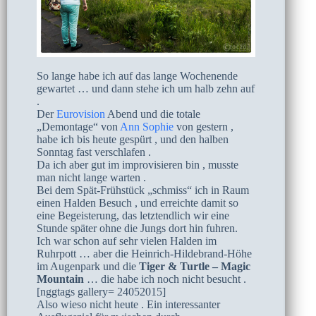
So lange habe ich auf das lange Wochenende
gewartet … und dann stehe ich um halb zehn auf
.
Der
Eurovision
Abend und die totale
„Demontage“ von
Ann Sophie
von gestern ,
habe ich bis heute gespürt , und den halben
Sonntag fast verschlafen .
Da ich aber gut im improvisieren bin , musste
man nicht lange warten .
Bei dem Spät-Frühstück „schmiss“ ich in Raum
einen Halden Besuch , und erreichte damit so
eine Begeisterung, das letztendlich wir eine
Stunde später ohne die Jungs dort hin fuhren.
Ich war schon auf sehr vielen Halden im
Ruhrpott … aber die Heinrich-Hildebrand-Höhe
im Augenpark und die
Tiger & Turtle – Magic
Mountain
… die habe ich noch nicht besucht .
[nggtags gallery= 24052015]
Also wieso nicht heute . Ein interessanter