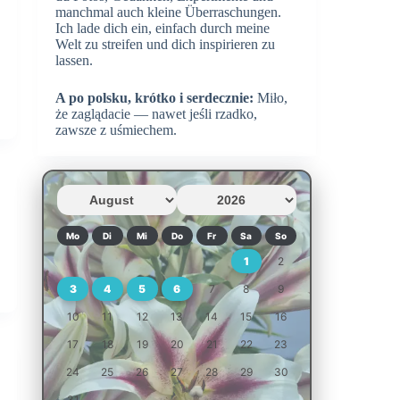
manchmal auch kleine Überraschungen.
Ich lade dich ein, einfach durch meine
Welt zu streifen und dich inspirieren zu
lassen.
A po polsku, krótko i serdecznie:
Miło,
że zaglądacie — nawet jeśli rzadko,
zawsze z uśmiechem.
Mo
Di
Mi
Do
Fr
Sa
So
1
2
3
4
5
6
7
8
9
10
11
12
13
14
15
16
17
18
19
20
21
22
23
24
25
26
27
28
29
30
31