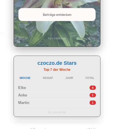
Beiträge entdecken
by czoczo.de
czoczo.de Stars
Top 7 der Woche
WOCHE
MONAT
JAHR
TOTAL
Elke
4
Anke
1
Martin
1
by czoczo.de