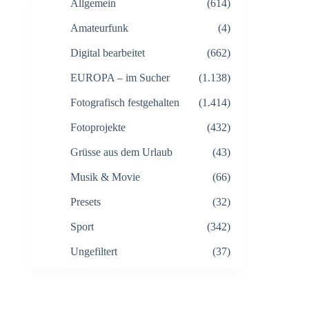
Allgemein
(614)
Amateurfunk
(4)
Digital bearbeitet
(662)
EUROPA – im Sucher
(1.138)
Fotografisch festgehalten
(1.414)
Fotoprojekte
(432)
Grüsse aus dem Urlaub
(43)
Musik & Movie
(66)
Presets
(32)
Sport
(342)
Ungefiltert
(37)