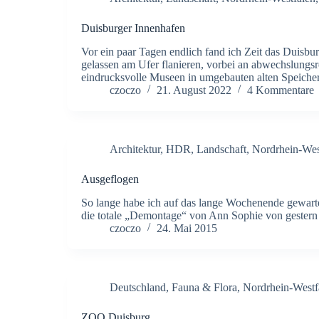
Duisburger Innenhafen
Vor ein paar Tagen endlich fand ich Zeit das Duisbu
gelassen am Ufer flanieren, vorbei an abwechslungsre
eindrucksvolle Museen in umgebauten alten Speich
czoczo
21. August 2022
4 Kommentare
Architektur
,
HDR
,
Landschaft
,
Nordrhein-Wes
Ausgeflogen
So lange habe ich auf das lange Wochenende gewart
die totale „Demontage“ von Ann Sophie von gestern 
czoczo
24. Mai 2015
Deutschland
,
Fauna & Flora
,
Nordrhein-Westf
ZOO Duisburg