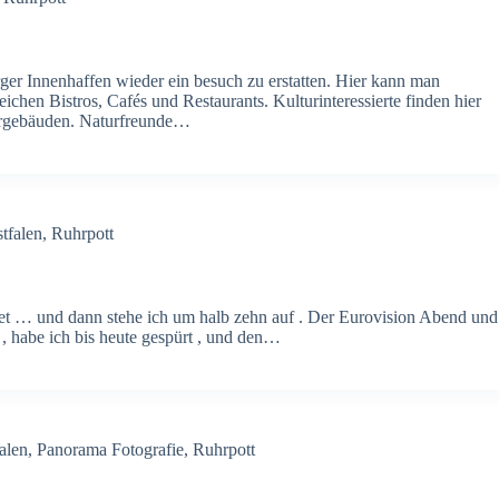
rger Innenhaffen wieder ein besuch zu erstatten. Hier kann man
ichen Bistros, Cafés und Restaurants. Kulturinteressierte finden hier
ergebäuden. Naturfreunde…
tfalen
,
Ruhrpott
et … und dann stehe ich um halb zehn auf . Der Eurovision Abend und
, habe ich bis heute gespürt , und den…
alen
,
Panorama Fotografie
,
Ruhrpott