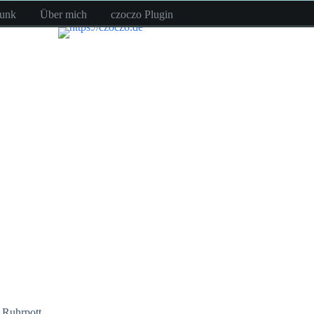
funk
Über mich
czoczo Plugin
,
Ruhrpott