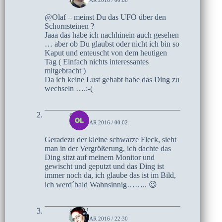
9. JANUAR 2016 / 00:06
@Olaf – meinst Du das UFO über den
Schornsteinen ?
Jaaa das habe ich nachhinein auch gesehen
… aber ob Du glaubst oder nicht ich bin so
Kaput und enteuscht von dem heutigen
Tag ( Einfach nichts interessantes
mitgebracht )
Da ich keine Lust gehabt habe das Ding zu
wechseln ….:-(
olaf
9. JANUAR 2016 / 00:02
Geradezu der kleine schwarze Fleck, sieht
man in der Vergrößerung, ich dachte das
Ding sitzt auf meinem Monitor und
gewischt und geputzt und das Ding ist
immer noch da, ich glaube das ist im Bild,
ich werd´bald Wahnsinnig…….. 😉
stoffel
8. JANUAR 2016 / 22:30