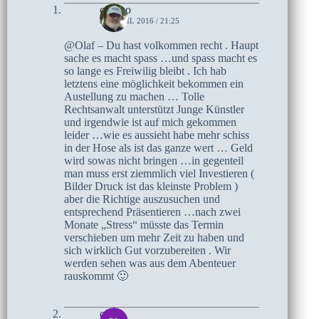
czoczo
21. APRIL 2016 / 21:25
@Olaf – Du hast volkommen recht . Haupt
sache es macht spass …und spass macht es
so lange es Freiwilig bleibt . Ich hab
letztens eine möglichkeit bekommen ein
Austellung zu machen … Tolle
Rechtsanwalt unterstützt Junge Künstler
und irgendwie ist auf mich gekommen
leider …wie es aussieht habe mehr schiss
in der Hose als ist das ganze wert … Geld
wird sowas nicht bringen …in gegenteil
man muss erst ziemmlich viel Investieren (
Bilder Druck ist das kleinste Problem )
aber die Richtige auszusuchen und
entsprechend Präsentieren …nach zwei
Monate „Stress“ müsste das Termin
verschieben um mehr Zeit zu haben und
sich wirklich Gut vorzubereiten . Wir
werden sehen was aus dem Abenteuer
rauskommt 🙂
olaf