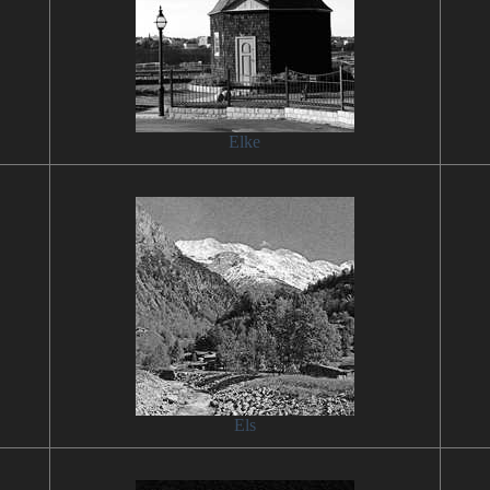
Elke
Els