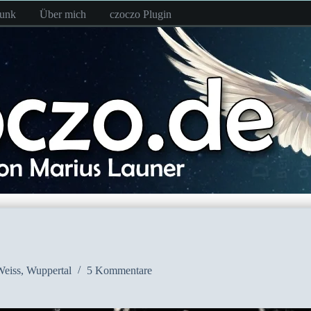
funk
Über mich
czoczo Plugin
eiss
,
Wuppertal
5 Kommentare