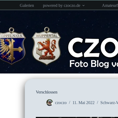
Zum
Galerien
powered by czoczo.de
Amateur
Inhalt
springen
Verschlossen
czoczo
11. Mai 2022
Schwarz-W