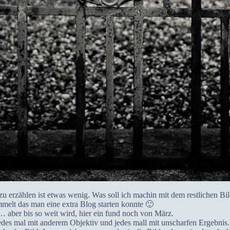
 erzählen ist etwas wenig. Was soll ich machin mit dem restlichen Bild
melt das man eine extra Blog starten konnte 🙂
… aber bis so weit wird, hier ein fund noch von März.
es mal mit anderem Objektiv und jedes mall mit unscharfen Ergebnis. 