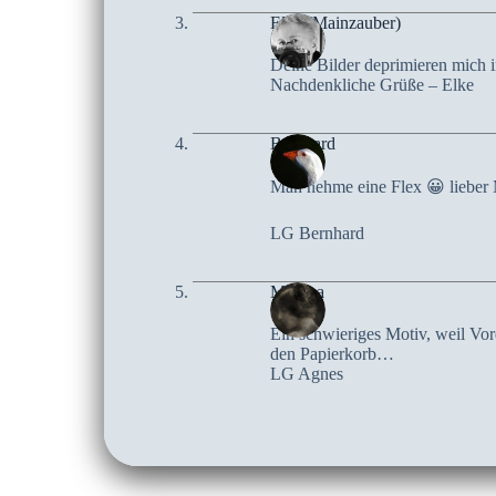
Elke (Mainzauber)
Deine Bilder deprimieren mich in
Nachdenkliche Grüße – Elke
Bernhard
Man nehme eine Flex 😀 lieber 
LG Bernhard
Mascha
Ein schwieriges Motiv, weil Vor
den Papierkorb…
LG Agnes