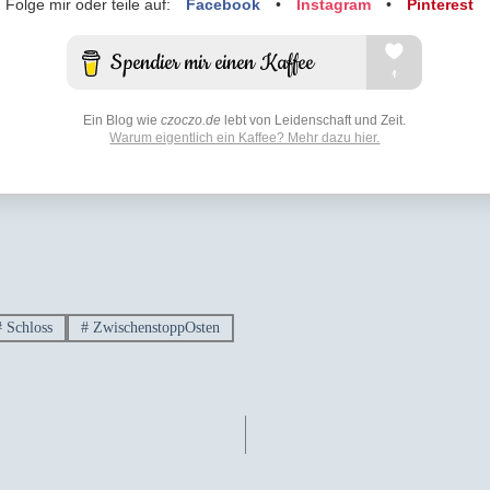
Folge mir oder teile auf:
Facebook
•
Instagram
•
Pinterest
Ein Blog wie
czoczo.de
lebt von Leidenschaft und Zeit.
Warum eigentlich ein Kaffee? Mehr dazu hier.
#
Schloss
#
ZwischenstoppOsten