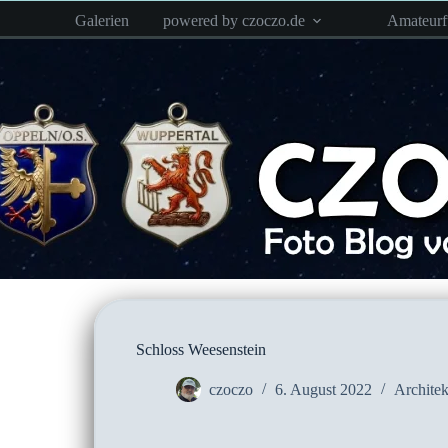
Zum
Galerien
powered by czoczo.de
Amateur
Inhalt
springen
Schloss Weesenstein
czoczo
6. August 2022
Architek