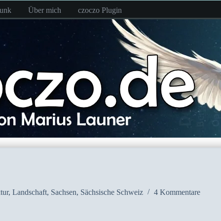
funk
Über mich
czoczo Plugin
tur
,
Landschaft
,
Sachsen
,
Sächsische Schweiz
4 Kommentare