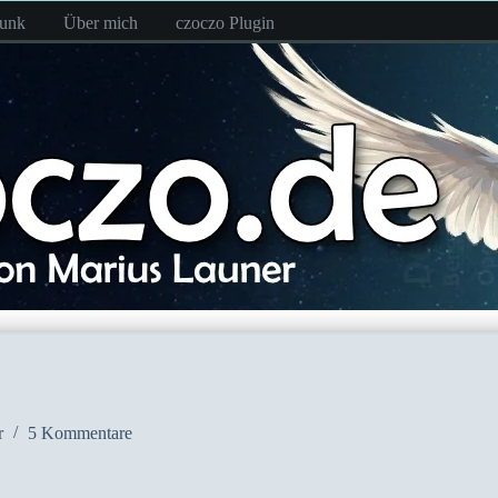
funk
Über mich
czoczo Plugin
r
5 Kommentare