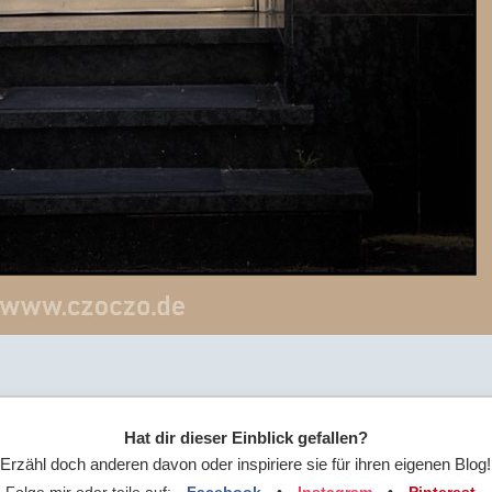
Hat dir dieser Einblick gefallen?
Erzähl doch anderen davon oder inspiriere sie für ihren eigenen Blog!
Folge mir oder teile auf:
Facebook
•
Instagram
•
Pinterest