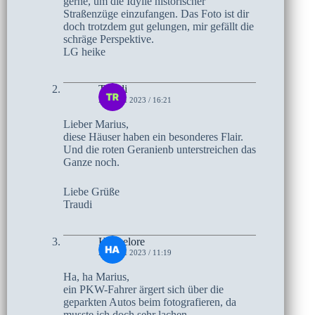
gerne, um die Idylle historischer
Straßenzüge einzufangen. Das Foto ist dir
doch trotzdem gut gelungen, mir gefällt die
schräge Perspektive.
LG heike
Traudi
29. JULI 2023 / 16:21
Lieber Marius,
diese Häuser haben ein besonderes Flair.
Und die roten Geranienb unterstreichen das
Ganze noch.
Liebe Grüße
Traudi
Hannelore
28. JULI 2023 / 11:19
Ha, ha Marius,
ein PKW-Fahrer ärgert sich über die
geparkten Autos beim fotografieren, da
musste ich doch sehr lachen.