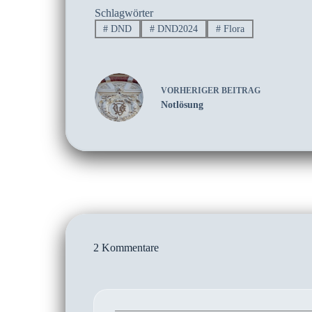
Schlagwörter
#
DND
#
DND2024
#
Flora
VORHERIGER
BEITRAG
Notlösung
2 Kommentare