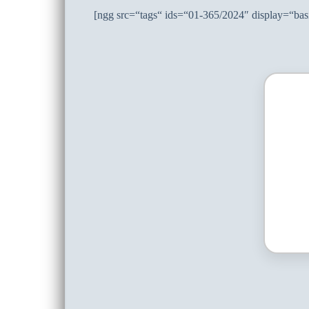
[ngg src=“tags“ ids=“01-365/2024″ display=“ba