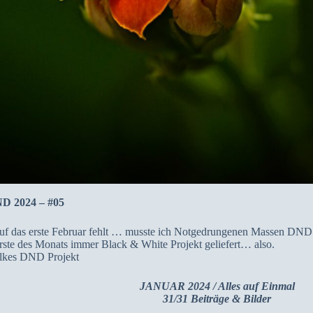
ND 2024 – #05
uf das erste Februar fehlt … musste ich Notgedrungenen Massen DND 
erste des Monats immer Black & White Projekt geliefert… also.
 Elkes DND Projekt
JANUAR 2024 / Alles auf Einmal
31/31 Beiträge & Bilder