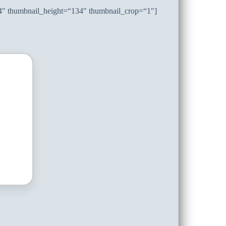
34″ thumbnail_height=“134″ thumbnail_crop=“1″]