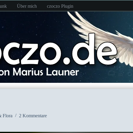
funk
Über mich
czoczo Plugin
 Flora
2 Kommentare