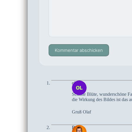
Kommentar abschicken
olaf
Schöne Blüte, wunderschöne Farb
die Wirkung des Bildes ist das a
Gruß Olaf
Birte