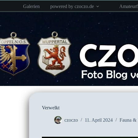
Zum
Galerien
powered by czoczo.de
Amateur
Inhalt
springen
Verwelkt
czoczo
11. April 2024
Fauna & 