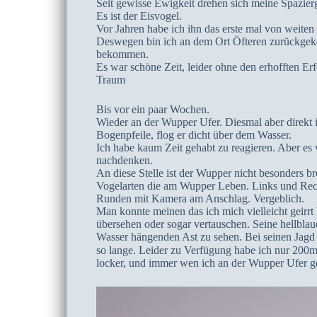
Seit gewisse Ewigkeit drehen sich meine Spazie
Es ist der Eisvogel.
Vor Jahren habe ich ihn das erste mal von weiten 
Deswegen bin ich an dem Ort Öfteren zurückgekeh
bekommen.
Es war schöne Zeit, leider ohne den erhofften E
Traum
Bis vor ein paar Wochen.
Wieder an der Wupper Ufer. Diesmal aber direkt in
Bogenpfeile, flog er dicht über dem Wasser.
Ich habe kaum Zeit gehabt zu reagieren. Aber es
nachdenken.
An diese Stelle ist der Wupper nicht besonders br
Vogelarten die am Wupper Leben. Links und Rech
Runden mit Kamera am Anschlag. Vergeblich.
Man konnte meinen das ich mich vielleicht geirrt
übersehen oder sogar vertauschen. Seine hellblau
Wasser hängenden Ast zu sehen. Bei seinen Jagd n
so lange. Leider zu Verfügung habe ich nur 200mm
locker, und immer wen ich an der Wupper Ufer g