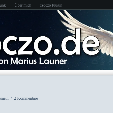
funk
Über mich
czoczo Plugin
emein
2 Kommentare