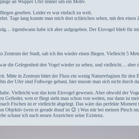
rgänge an Wupper Ufer immer um ein Motiv.
fliegen gesehen. Leider es war einfach zu weit.
rt. Tage lang konnte man mich dort schleichen sehen, mit den einen Z
rfolg… irgendwann habe ich aber aufgegeben. Der Eisvogel blieb für m
 Zentrum der Stadt, sah ich ihn wieder einen fliegen. Vielleicht 5 Met
 war die Gelegenheit den Vogel wieder zu sehen, und vielleicht… aber 
eit. Mitte in Zentrum bittet der Fluss ein wenig Naturrefugium für den B
ts der Ufer sind Fußwege gebaut, hier musste man sich nicht durch da
 habe. Vielleicht war das kein Eisvogel gewesen. Aber obwohl der Vogel
en Gefieder, wen er fliegt sieht man schon von weiten, nur dann ist me
ach Fischen ist er vielleicht abgelegt. Das wäre das perfekte Moment 
 Objektiv (wen er gerade drauf ist 😉 ) Was mir bei meinen Pirsch nich
ehe schaue ich nach neuen Anzeichen seine Existenz.