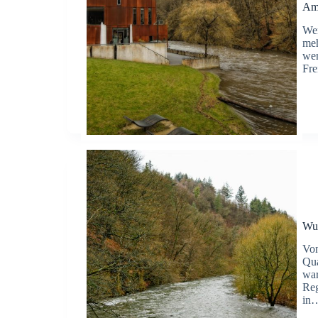
Am
Wen
meh
wen
Fr
Wup
Von
Qua
war
Reg
in