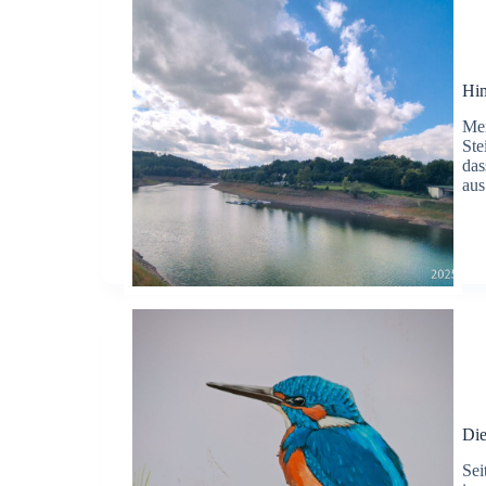
Hi
Mei
Ste
das
aus
Die
Sei