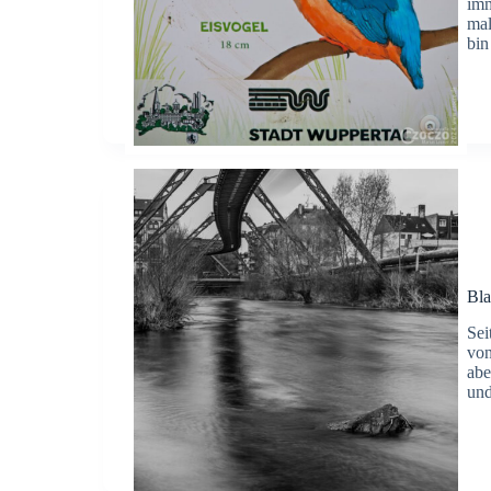
imm
mal
bin
Bl
Sei
von
abe
un