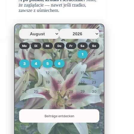
że zaglądacie — nawet jeśli rzadko,
zawsze z uśmiechem.
Mo
Di
Mi
Do
Fr
Sa
So
1
2
3
4
5
6
7
8
9
10
11
12
13
14
15
16
17
18
19
20
21
22
23
24
25
26
27
28
29
30
31
Beiträge entdecken