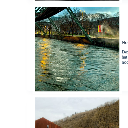
Noc
Das
hat
noc