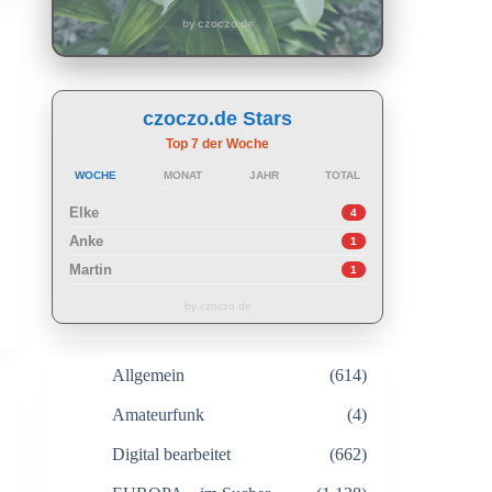
by czoczo.de
czoczo.de Stars
Top 7 der Woche
WOCHE
MONAT
JAHR
TOTAL
Elke
4
Anke
1
Martin
1
by czoczo.de
Allgemein
(614)
Amateurfunk
(4)
Digital bearbeitet
(662)