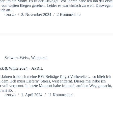
er um ein Motiv. Es ist der Eisvogel. Vor Jahren habe ich ihn das erste
 von weiten fliegen gesehen. Leider es war einfach zu weit. Deswegen
 ich an…
czoczo
2. November 2024
2 Kommentare
Schwarz-Weiss
,
Wuppertal
ack & White 2024 – APRIL
t Jahren habe ich meine BW Beiträge längst Vorbereitet… so blieb ich
 dem „Ich muss Liefern“ Stress, weit entfernt. Dieses mal habe ich
r voll verpennt. In letzte Moment habe ich mich auf den Weg gemacht,
d wie so…
czoczo
1. April 2024
11 Kommentare