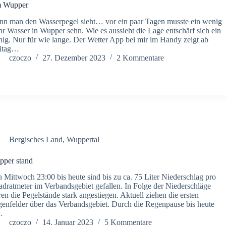
 Wupper
n man den Wasserpegel sieht… vor ein paar Tagen musste ein wenig
r Wasser in Wupper sehn. Wie es aussieht die Lage entschärf sich ein
ig. Nur für wie lange. Der Wetter App bei mir im Handy zeigt ab
eitag…
czoczo
27. Dezember 2023
2 Kommentare
Bergisches Land
,
Wuppertal
per stand
 Mittwoch 23:00 bis heute sind bis zu ca. 75 Liter Niederschlag pro
dratmeter im Verbandsgebiet gefallen. In Folge der Niederschläge
en die Pegelstände stark angestiegen. Aktuell ziehen die ersten
enfelder über das Verbandsgebiet. Durch die Regenpause bis heute
…
czoczo
14. Januar 2023
5 Kommentare