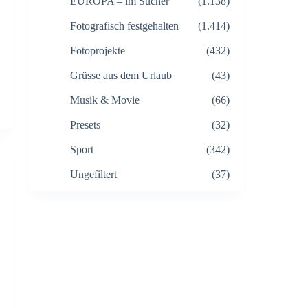
EUROPA – im Sucher
(1.138)
Fotografisch festgehalten
(1.414)
Fotoprojekte
(432)
Grüsse aus dem Urlaub
(43)
Musik & Movie
(66)
Presets
(32)
Sport
(342)
Ungefiltert
(37)