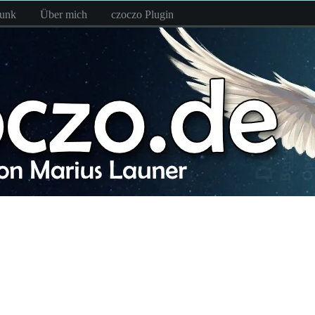
funk
Über mich
czoczo Plugin